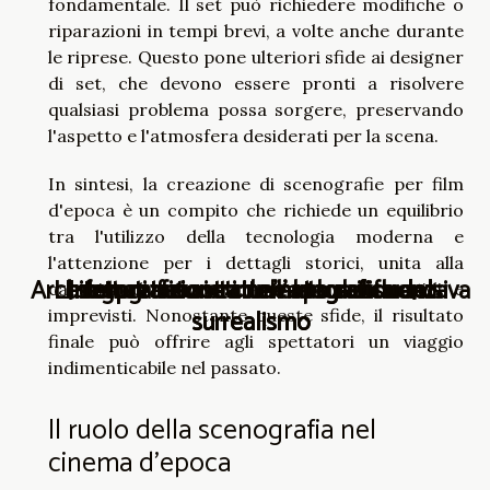
fondamentale. Il set può richiedere modifiche o
riparazioni in tempi brevi, a volte anche durante
le riprese. Questo pone ulteriori sfide ai designer
di set, che devono essere pronti a risolvere
qualsiasi problema possa sorgere, preservando
l'aspetto e l'atmosfera desiderati per la scena.
In sintesi, la creazione di scenografie per film
d'epoca è un compito che richiede un equilibrio
tra l'utilizzo della tecnologia moderna e
l'attenzione per i dettagli storici, unita alla
Architettura futurista: un'esplorazione visiva
La fotografia astratta e la sua influenza
I segreti nascosti dell'arte del suono
Interpretazione cinematografica del
Interpretazione cinematografica del
capacità di adattarsi a cambiamenti rapidi e
surrealismo
surrealismo
imprevisti. Nonostante queste sfide, il risultato
finale può offrire agli spettatori un viaggio
indimenticabile nel passato.
Il ruolo della scenografia nel
cinema d'epoca