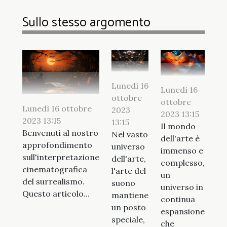
Sullo stesso argomento
Lunedì 16
Lunedì 16
ottobre
ottobre
Lunedì 16 ottobre
2023
2023 13:15
2023 13:15
13:15
Il mondo
Benvenuti al nostro
Nel vasto
dell'arte è
approfondimento
universo
immenso e
sull'interpretazione
dell'arte,
complesso,
cinematografica
l'arte del
un
del surrealismo.
suono
universo in
Questo articolo...
mantiene
continua
un posto
espansione
speciale,
che